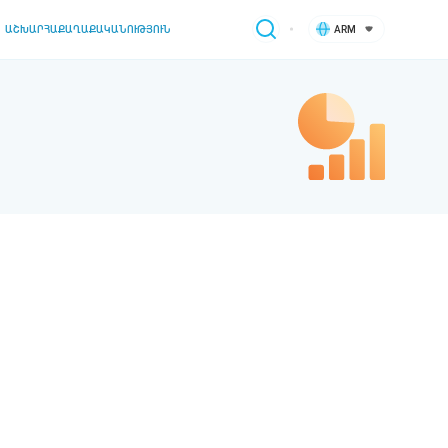
ԱՇԽԱՐՀԱՔԱՂԱՔԱԿԱՆՈՒԹՅՈՒՆ
ARM