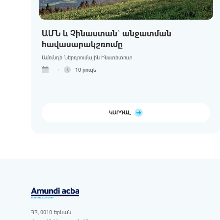
ԱՄՆ և Չինաստան` անջատման
հավասարակշռումը
Ամունդի Ներդրումային Ինստիտուտ
10 րոպե
ԿԱՐԴԱԼ
ՀՀ, 0010 Երևան