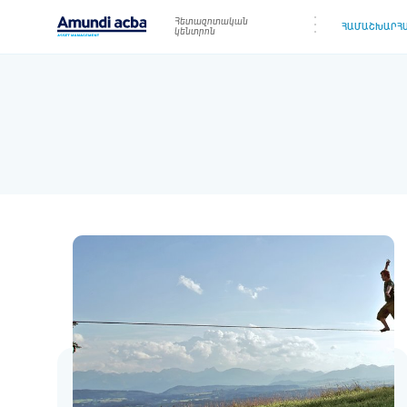
Հետազոտական
ՀԱՄԱՇԽԱՐՀԱ
կենտրոն