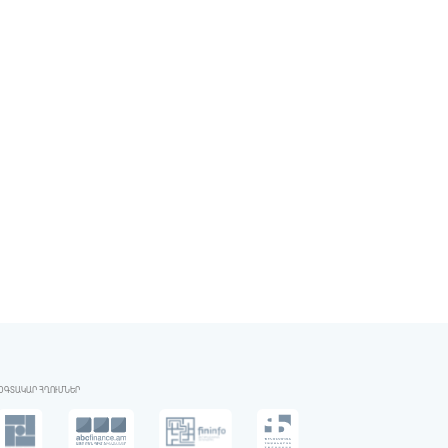
ՕԳՏԱԿԱՐ ՀՂՈՒՄՆԵՐ