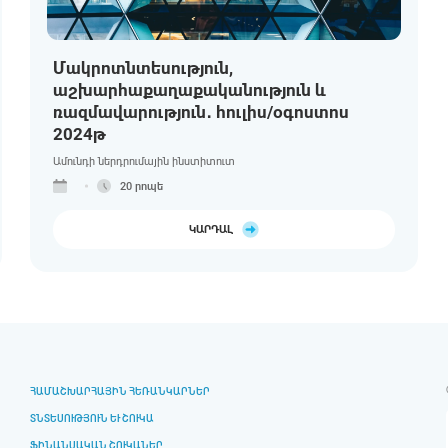
Մակրոտնտեսություն,
աշխարհաքաղաքականություն և
ռազմավարություն․ հուլիս/օգոստոս
2024թ
Ամունդի ներդրումային ինստիտուտ
20 րոպե
ԿԱՐԴԱԼ
ՀԱՄԱՇԽԱՐՀԱՅԻՆ ՀԵՌԱՆԿԱՐՆԵՐ
ՏՆՏԵՍՈՒԹՅՈՒՆ ԵՒ ՇՈՒԿԱ
ՖԻՆԱՆՍԱԿԱՆ ՇՈՒԿԱՆԵՐ