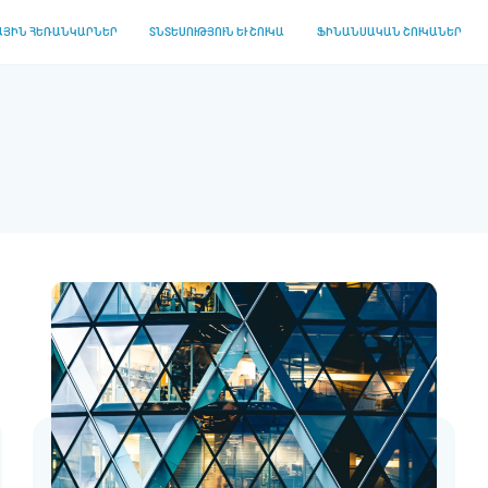
ՅԻՆ ՀԵՌԱՆԿԱՐՆԵՐ
ՏՆՏԵՍՈՒԹՅՈՒՆ ԵՒ ՇՈՒԿԱ
ՖԻՆԱՆՍԱԿԱՆ ՇՈՒԿԱՆԵՐ